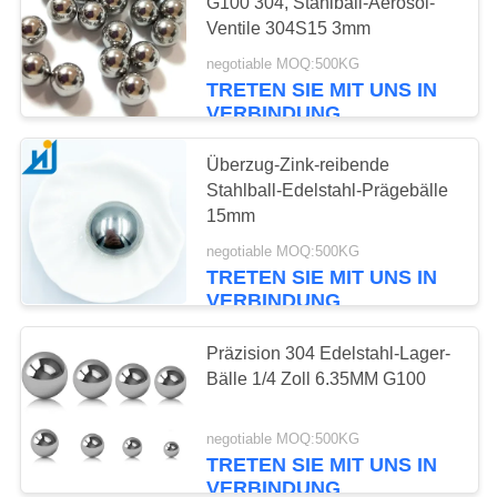
EIN
G100 304, Stahlball-Aerosol-
Ventile 304S15 3mm
ZITAT
negotiable MOQ:500KG
TRETEN SIE MIT UNS IN
SITEMAP
VERBINDUNG
Überzug-Zink-reibende
PRIVACY
Stahlball-Edelstahl-Prägebälle
POLICY
15mm
negotiable MOQ:500KG
TRETEN SIE MIT UNS IN
VERBINDUNG
Präzision 304 Edelstahl-Lager-
Bälle 1/4 Zoll 6.35MM G100
negotiable MOQ:500KG
TRETEN SIE MIT UNS IN
VERBINDUNG