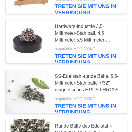
TRETEN SIE MIT UNS IN
TRETEN
VERBINDUNG
SIE
Hardware-Industrie 3,5-
MIT
Millimeter-Stahlball, 4,5
UNS
Millimeter 5,5 Millimeter-
Edelstahl-runde Bälle
IN
negotiable MOQ:500KG
TRETEN SIE MIT UNS IN
VERBINDUNG
VERBINDUNG
NACHRICHTEN
SS-Edelstahl-runde Bälle, 5,5-
Millimeter-Stahlbälle 7/32"
magnetisches HRC50-HRC55
FÄLLE
negotiable MOQ:500KG
TRETEN SIE MIT UNS IN
VERBINDUNG
FORDERN
SIE
Runde Bälle des Edelstahl-