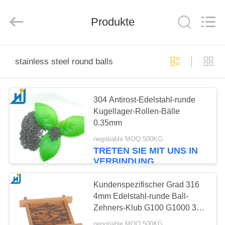
Road
Enterprise
Management
Services
Produkte
Co.,
Ltd..
All
Rights
HAUS
Reserved.
stainless steel round balls
PRODUKTE
304 Antirost-Edelstahl-runde
Kugellager-Rollen-Bälle
ÜBER
0.35mm
UNS
negotiable MOQ:500KG
TRETEN SIE MIT UNS IN
VERBINDUNG
FABRIK-
AUSFLUG
Kundenspezifischer Grad 316
4mm Edelstahl-runde Ball-
Zehners-Klub G100 G1000 304
QUALITÄTSKONTROLLE
10mm 420 440
negotiable MOQ:500KG