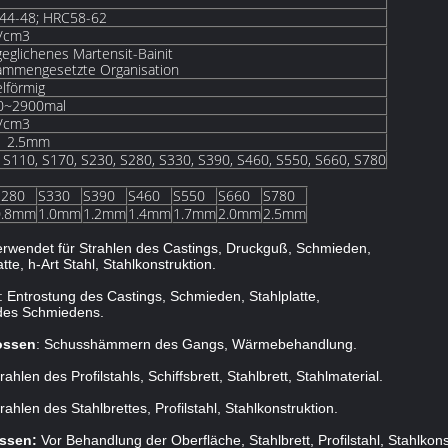
44-48; HRC58-62
g/cm3
eglichenes Martensit-Bainit
ammengesetzte Organisation
lförmig
0~2900mal
g/cm3
 | 2.5mm
 S110, S170, S230, S280, S330, S390, S460, S550, S660, S780
S280
S330
S390
S460
S550
S660
S780
0.8mm
1.0mm
1.2mm
1.4mm
1.7mm
2.0mm
2.5mm
erwendet für Strahlen des Castings, Druckguß, Schmieden,
te, h-Art Stahl, Stahlkonstruktion.
: Entrostung des Castings, Schmieden, Stahlplatte,
 des Schmiedens.
ossen
: Schusshämmern des Gangs, Wärmebehandlung.
trahlen des Profilstahls, Schiffsbrett, Stahlbrett, Stahlmaterial.
trahlen des Stahlbrettes, Profilstahl, Stahlkonstruktion.
ossen:
Vor Behandlung der Oberfläche, Stahlbrett, Profilstahl, Stahlko