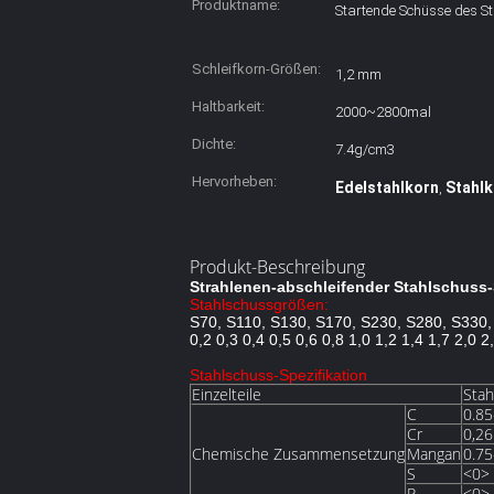
Produktname:
Startende Schüsse des St
Schleifkorn-Größen:
1,2 mm
Haltbarkeit:
2000~2800mal
Dichte:
7.4g/cm3
Hervorheben:
Edelstahlkorn
Stahlk
,
Produkt-Beschreibung
Strahlenen-abschleifender Stahlschuss
Stahlschussgrößen:
S70, S110, S130, S170, S230, S280, S330,
0,2 0,3 0,4 0,5 0,6 0,8 1,0 1,2 1,4 1,7 2,0 2
Stahlschuss-Spezifikation
Einzelteile
Stah
C
0.85
Cr
0,26
Chemische Zusammensetzung
Mangan
0.75
S
<0>
P
<0>