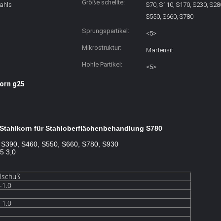
Größe schellte:
ahls
S70, S110, S170, S230, S28
S550, S660, S780
Sprungspartikel:
<5>
Mikrostruktur:
Martensit
Hohle Partikel:
<5>
orn g25
-Stahlkorn für Stahloberflächenbehandlung S780
 S390, S460, S550, S660, S780, S930
,5 3,0
lschuß
-1.0
-1.0