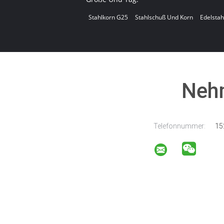
Stahlkorn G25
Stahlschuß Und Korn
Edelstah
Nehm
Telefonnummer:
15