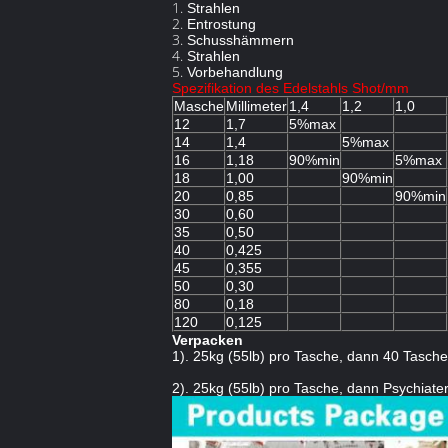
1.
Strahlen
2.
Entrostung
3.
Schusshämmern
4.
Strahlen
5.
Vorbehandlung
Spezifikation des Edelstahls Shot/mm
Masche
Millimeter
1,4
1,2
1,0
12
1,7
5%max
14
1,4
5%max
16
1,18
90%min
5%max
18
1,00
90%min
20
0,85
90%min
30
0,60
35
0,50
40
0,425
45
0,355
50
0,30
80
0,18
120
0,125
Verpacken
1). 25kg (55lb) pro Tasche, dann 40 Tasch
2). 25kg (55lb) pro Tasche, dann Psychiater