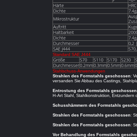
Härte
HRC
Dichte
7.4
Ausg
Mikrostruktur
Zus
Auftritt
Kuge
Haltbarkeit
200
Dichte
7.4
Durchmesser
0,2
SAE J444
S70,
Standard SAE J444
Größe
S70
S110
S170
S230
Durchmesser
0.2mm
0.3mm
0.5mm
0.6mm
Stahlschuss-Anwendungen
Strahlen des Formstahls geschossen
: V
versanden Sie Abbau des Castings, Stahlplat
Entrostung des Formstahls geschossen
H-Art Stahl, Stahlkonstruktion, Entzundern
Schusshämmern des Formstahls gesch
Strahlen des Formstahls geschossen
: S
Strahlen des Formstahls geschossen
: S
Vor Behandlung des Formstahls gesch