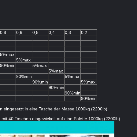
0,8
0,6
0,5
0,4
0,3
0,2
5%max
5%max
90%min
5%max
5%max
90%min
5%max
90%min
5%max
90%min
90%min
90%min
en eingesetzt in eine Tasche der Masse 1000kg (2200lb).
 mit 40 Taschen eingewickelt auf eine Palette 1000kg (2200lb).