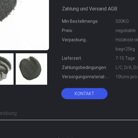
Zahlung und Versand AGB:
Min Bestellmenge:
500KG
Preis:
negotiable
Verpackung
Holzkiste 
Informationen:
bag+25kg
Lieferzeit:
7-15 Tage
Zahlungsbedingungen:
L/C, D/A, D
Versorgungsmaterial-
10tons pr
Fähigkeit:
KONTAKT
reibung