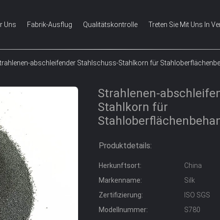
r Uns
Fabrik-Ausflug
Qualitätskontrolle
Treten Sie Mit Uns In V
trahlenen-abschleifender Stahlschuss-Stahlkorn für Stahloberflächen
Strahlenen-abschleife
Stahlkorn für
Stahloberflächenbeha
Produktdetails:
Herkunftsort:
China
Markenname:
Silk
Zertifizierung:
ISO SGS
Modellnummer:
S780