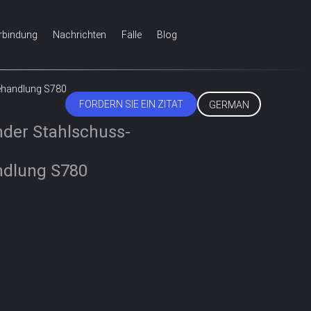
erbindung
Nachrichten
Fälle
Blog
behandlung S780
FORDERN SIE EIN ZITAT
GERMAN
nder Stahlschuss-
ndlung S780