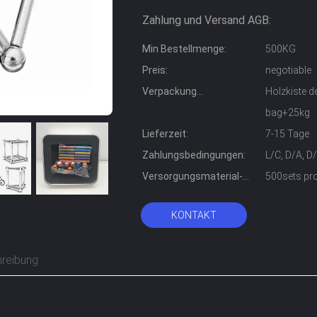
Zahlung und Versand AGB:
Min Bestellmenge:
500KG
Preis:
negotiable
Verpackung
Holzkiste 
Informationen:
bag+25kg
Lieferzeit:
7-15 Tage
Zahlungsbedingungen:
L/C, D/A, D
Versorgungsmaterial-
500sets pr
Fähigkeit:
KONTAKT
reibung