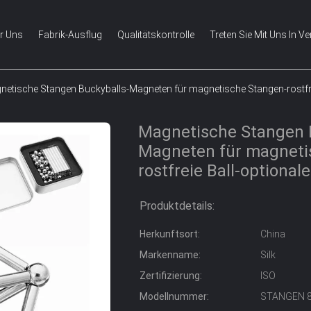
r Uns
Fabrik-Ausflug
Qualitätskontrolle
Treten Sie Mit Uns In V
netische Stangen Buckyballs-Magneten für magnetische Stangen-rostfre
Magnetische Stangen 
Magneten für magneti
rostfreie Ball-optional
Produktdetails:
Herkunftsort:
China
Markenname:
Silk
Zertifizierung:
ISO
Modellnummer:
STANGEN 