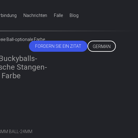
erbindung
Nachrichten
Fälle
Blog
ie Ball-optionale Farbe
FORDERN SIE EIN ZITAT
GERMAN
Buckyballs-
sche Stangen-
e Farbe
8MM BALL-24MM