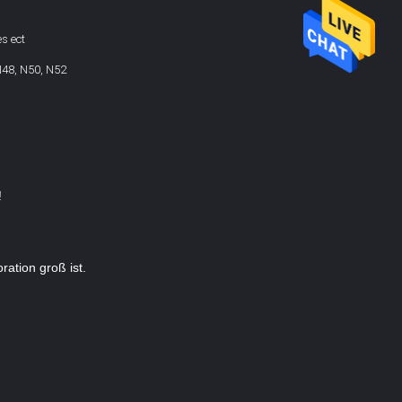
es ect
N48, N50, N52
!
ration groß ist.