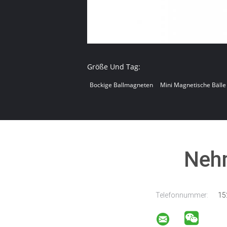
Größe Und Tag:
Bockige Ballmagneten
Mini Magnetische Bälle
Nehm
Telefonnummer:
15