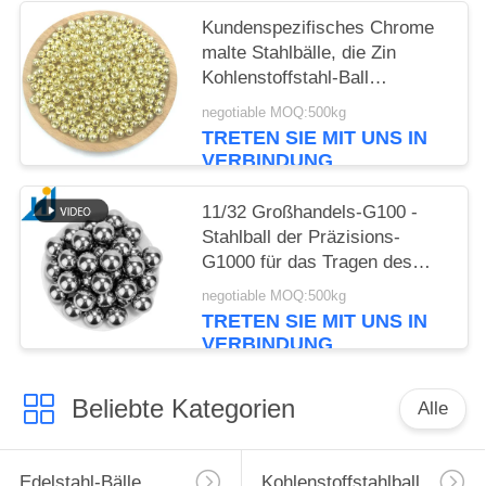
Kundenspezifisches Chrome
malte Stahlbälle, die Zin
Kohlenstoffstahl-Ball
vernickeln überzogenen
negotiable MOQ:500kg
festen Stahlmetalleisen-Ball
TRETEN SIE MIT UNS IN
beschichtete
VERBINDUNG
11/32 Großhandels-G100 -
Stahlball der Präzisions-
G1000 für das Tragen des
1010 1015 verhärteten runden
negotiable MOQ:500kg
Kohlenstoffstahl-Balls
TRETEN SIE MIT UNS IN
VERBINDUNG
Beliebte Kategorien
Alle
Edelstahl-Bälle
Kohlenstoffstahlball