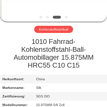
TRETEN
SIE
MIT
Kohlenstoffstahlball
UNS
IN
1010 Fahrrad-
VERBINDUNG
Kohlenstoffstahl-Ball-
Automobillager 15.875MM
NACHRICHTEN
HRC55 C10 C15
FÄLLE
Herkunftsort:
China
Markenname:
Silk
FORDERN
Zertifizierung:
SGS ISO
SIE
Modellnummer:
15.875MM 5/8 Zoll