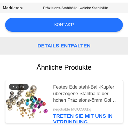
EIN
Markieren:
,
Präzisions-Stahlbälle
weiche Stahlbälle
ZITAT
KONTAKT!
SITEMAP
DETAILS ENTFALTEN
PRIVACY
POLICY
Ähnliche Produkte
Festes Edelstahl-Ball-Kupfer
überzogene Stahlbälle der
hohen Präzisions-5mm Gold
überzogene
negotiable MOQ:500kg
TRETEN SIE MIT UNS IN
VERBINDUNG