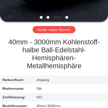
TRETEN
SIE
MIT
Hohler halber Bereich
UNS
IN
40mm - 3000mm Kohlenstoff-
VERBINDUNG
halbe Ball-Edelstahl-
Hemisphären-
NACHRICHTEN
Metallhemisphäre
FÄLLE
Herkunftsort:
zhejiang
Markenname:
Silk
FORDERN
Zertifizierung:
ISO
SIE
Modellnummer:
40mm-3000mm