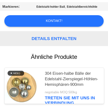
EIN
Markieren:
,
Edelstahl-hohler Ball
Edelstahlbereichhöhle
ZITAT
KONTAKT!
SITEMAP
DETAILS ENTFALTEN
PRIVACY
POLICY
Ähnliche Produkte
304 Eisen-halbe Bälle der
Edelstahl-Zierspiegel-Höhlen-
Hemisphären-900mm
negotiable MOQ:500kg
TRETEN SIE MIT UNS IN
VERBINDUNG