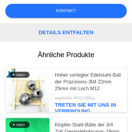
EIN
ZITAT
KONTAKT!
SITEMAP
DETAILS ENTFALTEN
PRIVACY
Ähnliche Produkte
POLICY
Hoher verlegter Edelstahl-Ball
der Präzisions-304 22mm
25mm mit Loch M12
negotiable MOQ:500kg
TRETEN SIE MIT UNS IN
VERBINDUNG
Klopfer-Stahl-Bälle der 3/4
Zoll-Gewindebohrungs-19mm