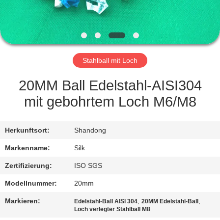
TRETEN
SIE
MIT
Stahlball mit Loch
UNS
IN
20MM Ball Edelstahl-AISI304
VERBINDUNG
mit gebohrtem Loch M6/M8
NACHRICHTEN
Herkunftsort:
Shandong
Markenname:
Silk
FÄLLE
Zertifizierung:
ISO SGS
Modellnummer:
20mm
FORDERN
Markieren:
,
,
Edelstahl-Ball AISI 304
20MM Edelstahl-Ball
SIE
Loch verlegter Stahlball M8