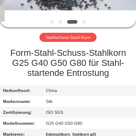
TRETEN
SIE
MIT
Stahlschuss-Stahl-Korn
UNS
IN
Form-Stahl-Schuss-Stahlkorn
VERBINDUNG
G25 G40 G50 G80 für Stahl-
startende Entrostung
NACHRICHTEN
Herkunftsort:
China
FÄLLE
Markenname:
Silk
Zertifizierung:
ISO SGS
FORDERN
Modellnummer:
G25 G40 G50 G80
SIE
Markieren:
,
Edelstahlkorn
Stahlkorn g25