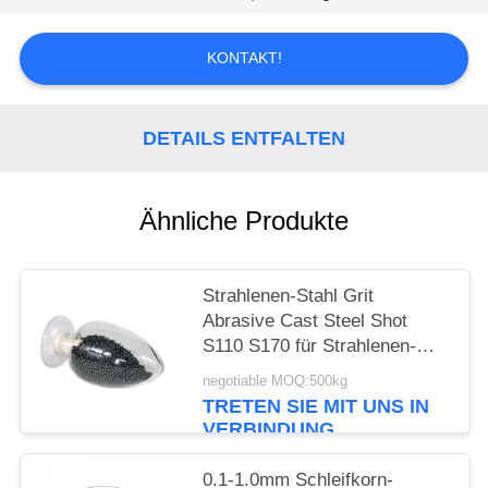
EIN
ZITAT
KONTAKT!
SITEMAP
DETAILS ENTFALTEN
PRIVACY
POLICY
Ähnliche Produkte
Strahlenen-Stahl Grit
Abrasive Cast Steel Shot
S110 S170 für Strahlenen-
Maschine
negotiable MOQ:500kg
TRETEN SIE MIT UNS IN
VERBINDUNG
0.1-1.0mm Schleifkorn-