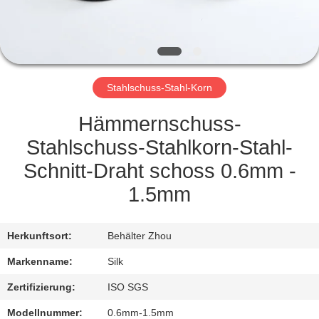
TRETEN
SIE
MIT
Stahlschuss-Stahl-Korn
UNS
IN
Hämmernschuss-
VERBINDUNG
Stahlschuss-Stahlkorn-Stahl-
Schnitt-Draht schoss 0.6mm -
NACHRICHTEN
1.5mm
FÄLLE
Herkunftsort:
Behälter Zhou
Markenname:
Silk
FORDERN
Zertifizierung:
ISO SGS
SIE
Modellnummer:
0.6mm-1.5mm