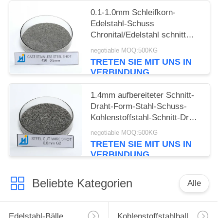
0.1-1.0mm Schleifkorn-
Edelstahl-Schuss
Chronital/Edelstahl schnitt
Draht-Schuss
negotiable MOQ:500KG
TRETEN SIE MIT UNS IN
VERBINDUNG
1.4mm aufbereiteter Schnitt-
Draht-Form-Stahl-Schuss-
Kohlenstoffstahl-Schnitt-Draht
schoss 2.0mm
negotiable MOQ:500KG
TRETEN SIE MIT UNS IN
VERBINDUNG
Beliebte Kategorien
Alle
Edelstahl-Bälle
Kohlenstoffstahlball