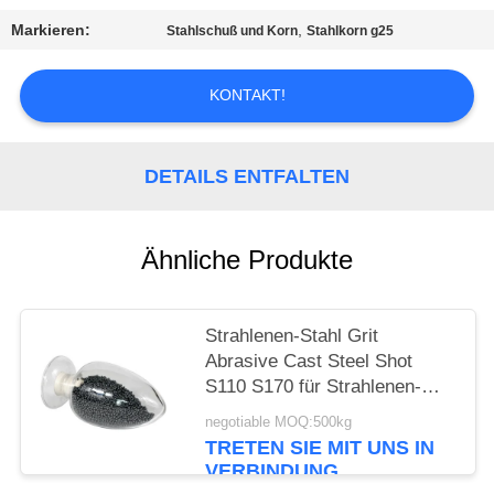
EIN
Markieren:
,
Stahlschuß und Korn
Stahlkorn g25
ZITAT
KONTAKT!
SITEMAP
DETAILS ENTFALTEN
PRIVACY
POLICY
Ähnliche Produkte
Strahlenen-Stahl Grit
Abrasive Cast Steel Shot
S110 S170 für Strahlenen-
Maschine
negotiable MOQ:500kg
TRETEN SIE MIT UNS IN
VERBINDUNG