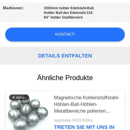
EIN
Markieren:
,
1000mm hohler Edelstahl-Ball
ZITAT
,
Hohler Ball des Edelstahl-316
84" hohler Stahlbereich
SITEMAP
KONTAKT!
PRIVACY
DETAILS ENTFALTEN
POLICY
Ähnliche Produkte
Magnetische Kohlenstoffstahl-
Höhlen-Ball-Höhlen-
Metallbereiche polierten
hohlen Stahlball
negotiable MOQ:500kg
TRETEN SIE MIT UNS IN