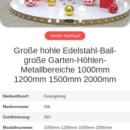
TRETEN
SIE
MIT
Hohler Stahlball
UNS
IN
Große hohle Edelstahl-Ball-
VERBINDUNG
große Garten-Höhlen-
Metallbereiche 1000mm
NACHRICHTEN
1200mm 1500mm 2000mm
FÄLLE
Herkunftsort:
Guangdong
Markenname:
Silk
FORDERN
Zertifizierung:
ISO
SIE
Modellnummer:
1000mm 1200mm 1500mm 2000mm