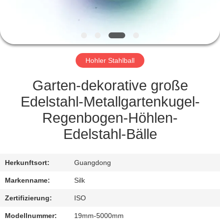
TRETEN
SIE
MIT
Hohler Stahlball
UNS
IN
Garten-dekorative große
VERBINDUNG
Edelstahl-Metallgartenkugel-
Regenbogen-Höhlen-
NACHRICHTEN
Edelstahl-Bälle
FÄLLE
Herkunftsort:
Guangdong
Markenname:
Silk
FORDERN
Zertifizierung:
ISO
SIE
Modellnummer:
19mm-5000mm