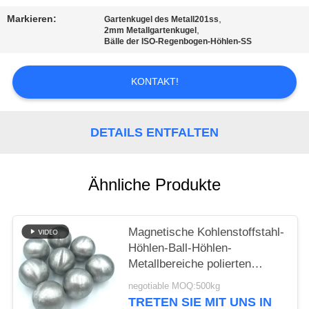
EIN
Markieren:
,
Gartenkugel des Metall201ss
ZITAT
,
2mm Metallgartenkugel
Bälle der ISO-Regenbogen-Höhlen-SS
SITEMAP
KONTAKT!
PRIVACY
DETAILS ENTFALTEN
POLICY
Ähnliche Produkte
Magnetische Kohlenstoffstahl-
Höhlen-Ball-Höhlen-
Metallbereiche polierten
hohlen Stahlball
negotiable MOQ:500kg
TRETEN SIE MIT UNS IN