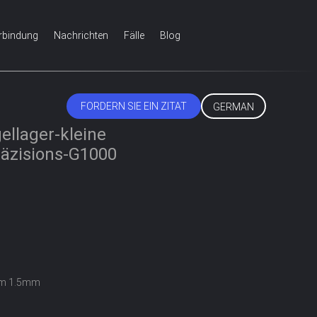
erbindung
Nachrichten
Fälle
Blog
FORDERN SIE EIN ZITAT
GERMAN
ellager-kleine
räzisions-G1000
m 1.5mm