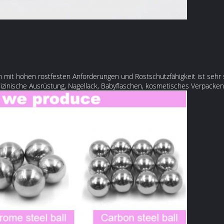
n mit hohen rostfesten Anforderungen und Rostschutzfähigkeit ist sehr 
zinische Ausrüstung, Nagellack, Babyflaschen, kosmetisches Verpacken