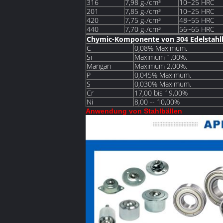
316
7,98 g-/cm³
10~25 HRC
201
7,85 g-/cm³
10~25 HRC
420
7,75 g-/cm³
48~55 HRC
440
7,70 g-/cm³
56~65 HRC
Chymic-Komponente von 304 Edelstahl
C
0,08% Maximum.
Si
Maximum 1,00%.
Mangan
Maximum 2,00%.
P
0,045% Maximum.
S
0,030% Maximum.
Cr
17,00 bis 19,00%
Ni
8,00 -- 10,00%
Anwendung von Stahlbällen