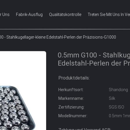
r Uns
Fabrik-Ausflug
Qualitätskontrolle
Treten Sie Mit Uns In V
 - Stahlkugellager-kleine Edelstahl-Perlen der Präzisions-G1000
0.5mm G100 - Stahlkug
Edelstahl-Perlen der P
Produktdetails:
Herkunftsort:
Shandong
Markenname:
Silk
Zertifizierung:
SGS ISO
Modellnummer:
0.5mm 1m