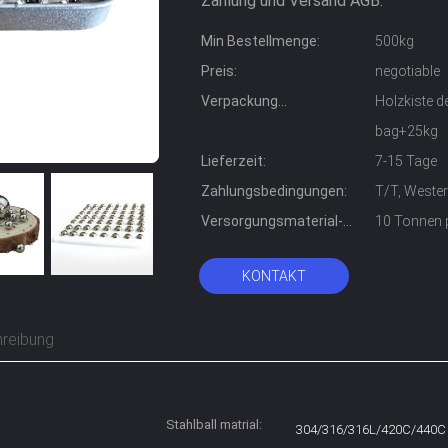
Zahlung und Versand AGB:
Min Bestellmenge:
500kg
Preis:
negotiable
Verpackung
Holzkiste 
Informationen:
bag+25kg
Lieferzeit:
7-15 Tage
Zahlungsbedingungen:
T/T, Wester
Versorgungsmaterial-
10 Tonnen 
Fähigkeit:
KONTAKT
reibung
Stahlball matrial:
304/316/316L/420C/440C