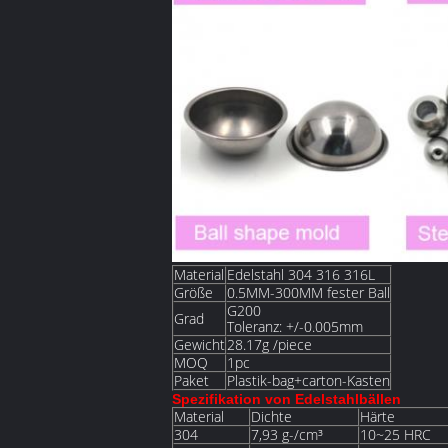
Material
Edelstahl 304 316 316L
Größe
0.5MM-300MM fester Ball
G200
Grad
Toleranz: +/-0.005mm
Gewicht
28.17g /piece
MOQ
1pc
Paket
Plastik-bag+carton-Kasten
Spezifikation von Edelstahlbällen
Material
Dichte
Härte
304
7,93 g-/cm³
10~25 HRC