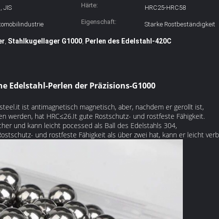
Härte:
, JIS
HRC25-HRC58
Eigenschaft:
utomobilindustrie
Starke Rostbeständigkeit
er
Stahlkugellager G1000
Perlen des Edelstahl-420C
,
,
ne Edelstahl-Perlen der Präzisions-G1000
 steel.it ist antimagnetisch magnetisch, aber, nachdem er gerollt ist,
werden, hat HRC≤26.It gute Rostschutz- und rostfeste Fähigkeit.
cher und kann leicht pocessed als Ball des Edelstahls 304,
ostschutz- und rostfeste Fähigkeit als über zwei hat, kann er leicht ve