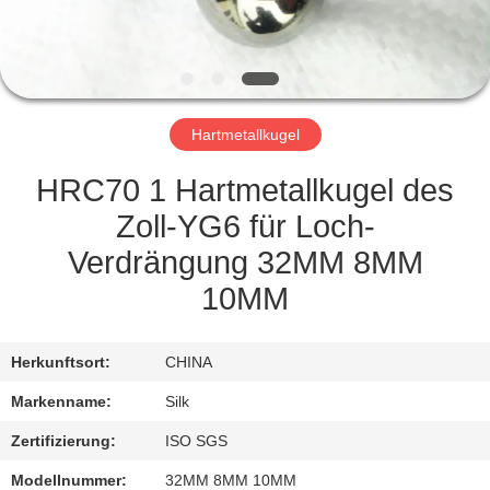
TRETEN
SIE
MIT
Hartmetallkugel
UNS
IN
HRC70 1 Hartmetallkugel des
VERBINDUNG
Zoll-YG6 für Loch-
Verdrängung 32MM 8MM
NACHRICHTEN
10MM
FÄLLE
Herkunftsort:
CHINA
Markenname:
Silk
FORDERN
Zertifizierung:
ISO SGS
SIE
Modellnummer:
32MM 8MM 10MM