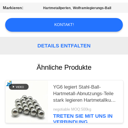
EIN
Markieren:
,
Hartmetallperlen
Wolframlegierungs-Ball
ZITAT
KONTAKT!
SITEMAP
DETAILS ENTFALTEN
PRIVACY
POLICY
Ähnliche Produkte
YG6 legiert Stahl-Ball-
Hartmetall-Abnutzungs-Teile
stark legieren Hartmetallkugel
26mm 28.575mm
negotiable MOQ:500kg
TRETEN SIE MIT UNS IN
VERBINDUNG