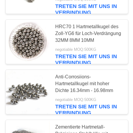
TRETEN SIE MIT UNS IN
TRETEN
VERBINDUNG
SIE
HRC70 1 Hartmetallkugel des
MIT
Zoll-YG6 für Loch-Verdrängung
UNS
32MM 8MM 10MM
IN
negotiable MOQ:500KG
TRETEN SIE MIT UNS IN
VERBINDUNG
VERBINDUNG
NACHRICHTEN
Anti-Corrosiions-
Hartmetallkugel mit hoher
Dichte 16.34mm - 16.98mm
FÄLLE
negotiable MOQ:500KG
TRETEN SIE MIT UNS IN
VERBINDUNG
FORDERN
SIE
Zementierte Hartmetall-