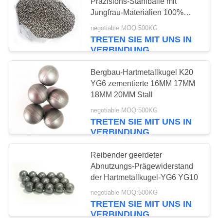
EIN
Präzisions-Stahlbälle mit
Jungfrau-Materialien 100%
ZITAT
0.3MM 2.5MM
negotiable MOQ:500KG
TRETEN SIE MIT UNS IN
SITEMAP
VERBINDUNG
Bergbau-Hartmetallkugel K20
PRIVACY
YG6 zementierte 16MM 17MM
POLICY
18MM 20MM Stall
negotiable MOQ:500KG
TRETEN SIE MIT UNS IN
VERBINDUNG
Reibender geerdeter
Abnutzungs-Prägewiderstand
der Hartmetallkugel-YG6 YG10
negotiable MOQ:500KG
TRETEN SIE MIT UNS IN
VERBINDUNG