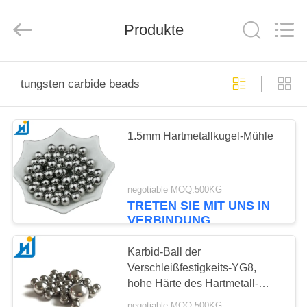
Road
Enterprise
Management
Services
Produkte
Co.,
Ltd..
All
Rights
HAUS
Reserved.
tungsten carbide beads
PRODUKTE
1.5mm Hartmetallkugel-Mühle
ÜBER
UNS
negotiable MOQ:500KG
TRETEN SIE MIT UNS IN
VERBINDUNG
FABRIK-
AUSFLUG
Karbid-Ball der
Verschleißfestigkeits-YG8,
hohe Härte des Hartmetall-
QUALITÄTSKONTROLLE
Bereich-5MM
negotiable MOQ:500KG