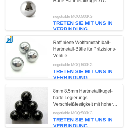
EIN
Härte Hartmetallkugel-/TC
ZITAT
negotiable MOQ:500KG
TRETEN SIE MIT UNS IN
SITEMAP
VERBINDUNG
Raffinierte Wolframstahlball-
PRIVACY
Hartmetall-Bälle für Präzisions-
POLICY
Ventile
negotiable MOQ:500KG
TRETEN SIE MIT UNS IN
VERBINDUNG
8mm 8.5mm Hartmetallkugel-
harte Legierungs-
Verschleißfestigkeit mit hoher
Dichte
negotiable MOQ:500KG
TRETEN SIE MIT UNS IN
VERBINDUNG