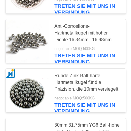
TRETEN SIE MIT UNS IN
TRETEN
VERBINDUNG
SIE
Anti-Corrosiions-
MIT
Hartmetallkugel mit hoher
UNS
Dichte 16.34mm - 16.98mm
IN
negotiable MOQ:500KG
TRETEN SIE MIT UNS IN
VERBINDUNG
VERBINDUNG
NACHRICHTEN
Runde Zink-Ball-harte
Hartmetallkugel für die
Präzision, die 10mm versiegelt
FÄLLE
negotiable MOQ:500KG
TRETEN SIE MIT UNS IN
VERBINDUNG
FORDERN
SIE
30mm 31.75mm YG6 Ball-hohe