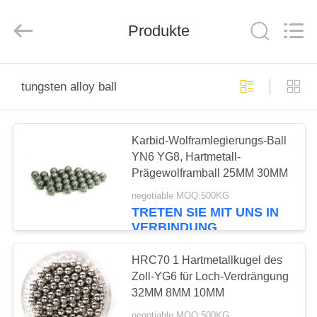
Road
Enterprise
Management
Services
Produkte
Co.,
Ltd..
All
Rights
HAUS
Reserved.
tungsten alloy ball
PRODUKTE
Karbid-Wolframlegierungs-Ball
YN6 YG8, Hartmetall-
ÜBER
Prägewolframball 25MM 30MM
UNS
negotiable MOQ:500KG
TRETEN SIE MIT UNS IN
VERBINDUNG
FABRIK-
AUSFLUG
HRC70 1 Hartmetallkugel des
Zoll-YG6 für Loch-Verdrängung
32MM 8MM 10MM
QUALITÄTSKONTROLLE
negotiable MOQ:500KG