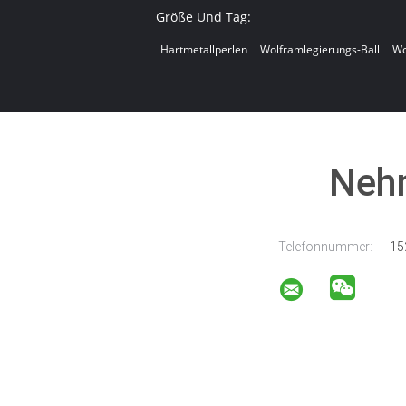
Größe Und Tag:
Hartmetallperlen
Wolframlegierungs-Ball
Wo
Nehm
Telefonnummer:
15