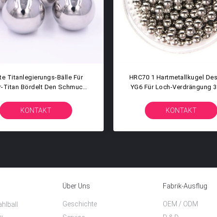
20mm Hoher Poliertitanball-
30mm 31.75mm Karb
Ausgezeichnete
Hartmetall-Stahllager-
Korrosionsbeständigkeit
YG6
KONTAKT
KONTAKT
Über Uns
Fabrik-Ausflug
Geschichte
OEM / ODM
hlball