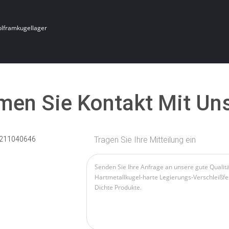
lframkugellager
en Sie Kontakt Mit Un
211040646
Tragen Sie Ihre Mitteilung ein