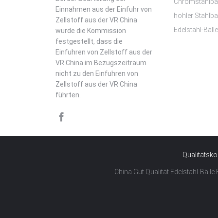
Chromstahlbäl
Einnahmen aus der Einfuhr von
hohler Stahlbal
Zellstoff aus der VR China
Edelstahl-Bälle
wurde die Kommission
festgestellt, dass die
Einfuhren von Zellstoff aus der
VR China im Bezugszeitraum
nicht zu den Einfuhren von
Zellstoff aus der VR China
führten.
Qualitätsko
China Gut Qualität Edelstahl-Bälle