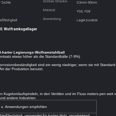
Größen-Strecke:
r Dichte
0.3mm-90mm
Material:
YG6, YG8
Anwendung:
ißfestigkeit
Lagerzusätze
ll
Wolframkugellager
,
-harter Legierungs-Wolframstahlball
ntsatz etwas höher als die Standardbälle (7-9%).
rosionsbeständigkeit sind ein wenig niedriger, wenn sie mit Standard
Art der Produktion benutzt.
den Kugelumlaufspindeln, in den Ventilen und im Fluss meters.pen weit v
und andere Industrien.
n u. Anwendungen empfohlen
leißfestigkeit, verwendet für hartes Holz, verarbeitend