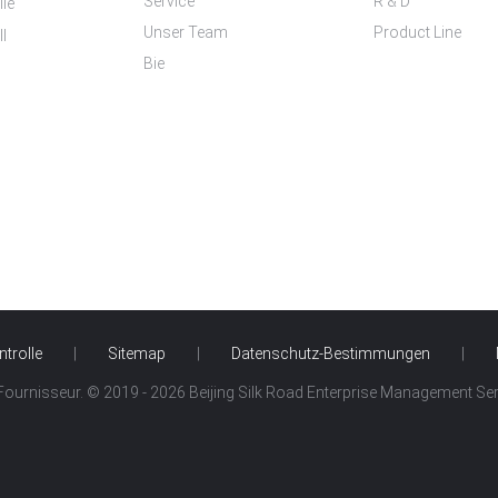
Service
R & D
le
Unser Team
Product Line
l
Bie
ntrolle
|
Sitemap
|
Datenschutz-Bestimmungen
|
 Fournisseur. © 2019 - 2026 Beijing Silk Road Enterprise Management Servi