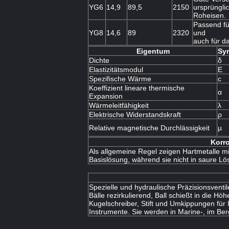
YG6
14,9
89,5
2150
ursprüngli
Roheisen.
Passend fü
YG8
14,6
89
2320
und
auch für d
Eigentum
Sy
Dichte
δ
Elastizitätsmodul
E
Spezifische Wärme
c
Koeffizient lineare thermische
α
Expansion
Wärmeleitfähigkeit
λ
Elektrische Widerstandskraft
ρ
Relative magnetische Durchlässigkeit
µ
Korr
Als allgemeine Regel zeigen Hartmetalle m
Basislösung, während sie nicht in saure L
Spezielle und hydraulische Präzisionsventi
Bälle rezirkulierend, Ball schießt in die H
Kugelschreiber, Stift und Umkippungen für
Instrumente. Sie werden in Marine-, im Ber