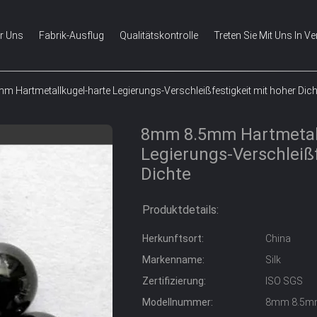
r Uns
Fabrik-Ausflug
Qualitätskontrolle
Treten Sie Mit Uns In V
 Hartmetallkugel-harte Legierungs-Verschleißfestigkeit mit hoher Dich
8mm 8.5mm Hartmetall
Legierungs-Verschleißf
Dichte
Produktdetails:
Herkunftsort:
China
Markenname:
Silk
Zertifizierung:
ISO SGS
Modellnummer:
8mm 8.5m