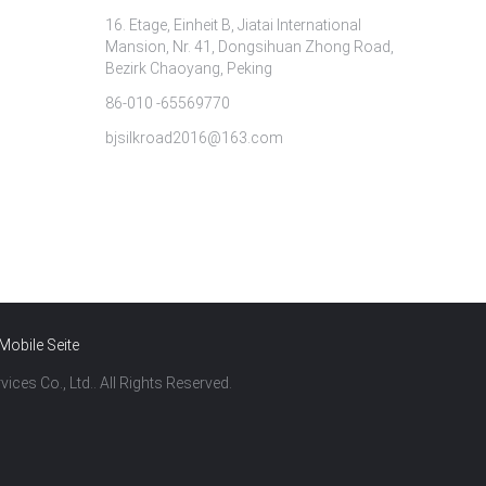
16. Etage, Einheit B, Jiatai International
Mansion, Nr. 41, Dongsihuan Zhong Road,
Bezirk Chaoyang, Peking
86-010 -65569770
bjsilkroad2016@163.com
Mobile Seite
ces Co., Ltd.. All Rights Reserved.