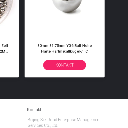
id-Ball-
Runde Zink-Ball-Harte
Bälle Härte-
Hartmetallkugel Für Die Präzision,
Die 10mm Versiegelt
KONTAKT
Kontakt
Beijing Silk Road Enterprise Management
Services Co., Ltd.