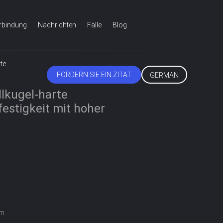
erbindung
Nachrichten
Fälle
Blog
te
FORDERN SIE EIN ZITAT
GERMAN
kugel-harte
estigkeit mit hoher
m