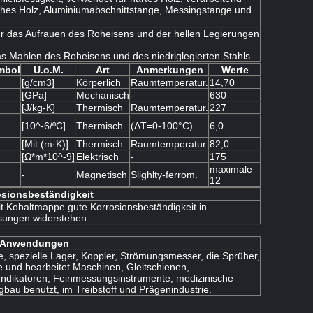
ches Holz, Aluminiumabschnittstange, Messingstange und
r das Aufrauen des Roheisens und der hellen Legierungen
as Mahlen des Roheisens und des niedriglegierten Stahls.
mbol
U.o.M.
Art
Anmerkungen
Werte
[g/cm3]
Körperlich
Raumtemperatur.
14,70
[GPa]
Mechanisch
-
630
[J/kg-K]
Thermisch
Raumtemperatur.
227
[10^-6/ºC]
Thermisch
(ΔT=0-100°C)
6,0
[Mit (m·K)]
Thermisch
Raumtemperatur.
82,0
[Ω*m*10^-9]
Elektrisch
-
175
maximale
-
Magnetisch
Slighlty-ferrom.
12
osionsbeständigkeit
it Kobaltmappe gute Korrosionsbeständigkeit in
ösungen widerstehen.
Anwendungen
le, spezielle Lager, Koppler, Strömungsmesser, die Sprüher,
öhe und bearbeitet Maschinen, Gleitschienen,
 Indikatoren, Feinmessungsinstrumente, medizinische
gbau benutzt, im Treibstoff und Prägenindustrie.