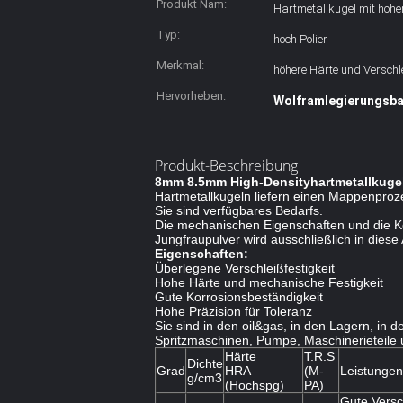
Produkt Nam:
Hartmetallkugel mit hohe
Typ:
hoch Polier
Merkmal:
höhere Härte und Verschle
Hervorheben:
Wolframlegierungsba
Produkt-Beschreibung
8mm 8.5mm High-Densityhartmetallkugel
Hartmetallkugeln liefern einen Mappenproze
Sie sind verfügbares Bedarfs.
Die mechanischen Eigenschaften und die Kor
Jungfraupulver wird ausschließlich in diese 
Eigenschaften:
Überlegene Verschleißfestigkeit
Hohe Härte und mechanische Festigkeit
Gute Korrosionsbeständigkeit
Hohe Präzision für Toleranz
Sie sind in den oil&gas, in den Lagern, in 
Spritzmaschinen, Pumpe, Maschinerieteile 
Härte
T.R.S
Dichte
Grad
HRA
(M-
Leistunge
g/cm3
(Hochspg)
PA)
Gute Versch