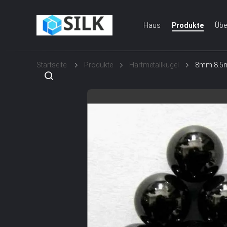
Haus
Produkte
Übe
Startseite
Produkte
Hartmetallkugel
8mm 8.5mm