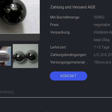
Zahlung und Versand AGB:
Min Bestellmenge:
500KG
Preis:
negotiable
Verpackung
Holzkiste 
Informationen:
bag+25kg
Lieferzeit:
7-15 Tage
Zahlungsbedingungen:
L/C, D/A, D
Versorgungsmaterial-
10tons pr
Fähigkeit:
KONTAKT
reibung